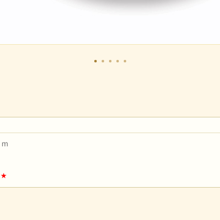
ｃｍ
★★