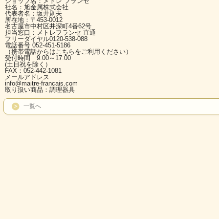
ショップ名：メトレ フランセ
社名：旭金属株式会社
代表者名：坂井則夫
所在地：〒453-0012
名古屋市中村区井深町4番62号
担当窓口：メトレフランセ 直通
フリーダイヤル0120-538-088
電話番号 052-451-5186
（携帯電話からはこちらをご利用ください）
受付時間 9:00～17:00
(土日祝を除く）
FAX：052-442-1081
メールアドレス
info@maitre-francais.com
取り扱い商品：調理器具
一覧へ