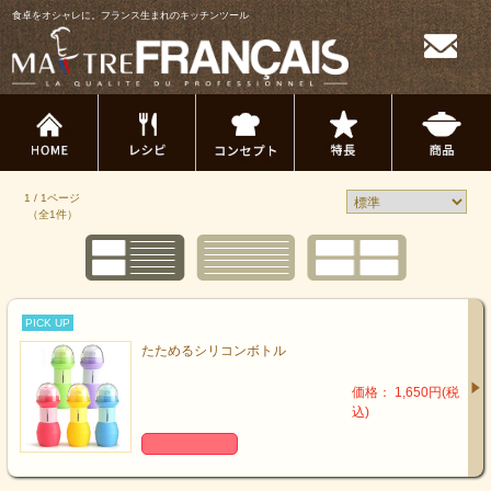
食卓をオシャレに。フランス生まれのキッチンツール
1 / 1ページ
（全1件）
PICK UP
たためるシリコンボトル
価格： 1,650円(税
込)