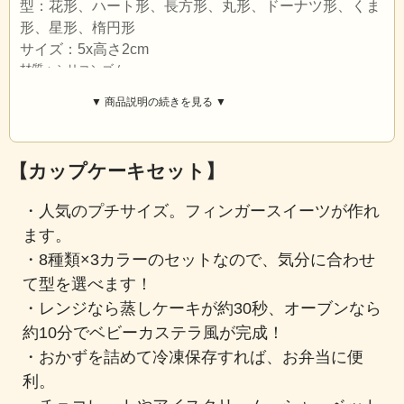
型：花形、ハート形、長方形、丸形、ドーナツ形、くま
形、星形、楕円形
サイズ：5x高さ2cm
材質：シリコンゴム
★★好評につき期間延長♪期間延長！ 送料無料！（北海道、沖縄、離
▼ 商品説明の続きを見る ▼
島を除く）★★
【カップケーキセット】
・人気のプチサイズ。フィンガースイーツが作れ
ます。
・8種類×3カラーのセットなので、気分に合わせ
て型を選べます！
・レンジなら蒸しケーキが約30秒、オーブンなら
約10分でベビーカステラ風が完成！
・おかずを詰めて冷凍保存すれば、お弁当に便
利。